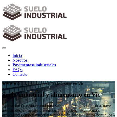
Inicio
Nosotros
Pavimentoss industriales
FAQs
Contacto
★★★★✩ Pavimento epoxi antideslizante en
Vic
Suelo industrial y alimentario en Vic
Aplicación de resina epoxi para suelos industriales (logística, naves
industriales, alimentación, sanitario, deportivo, etc.). Somos
especialistas en construcción y reparación de pavimentos continuos,