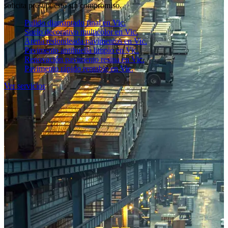
solicita presupuesto sin compromiso.
Pulido diamantado final en Vic.
Suelo decorativo multicolor en Vic.
Arena redondeada pavimentos en Vic.
Pavimento antihuella limpio en Vic.
Renovación pavimento resina en Vic.
Pavimento rápido rentable en Vic.
Ver servicios