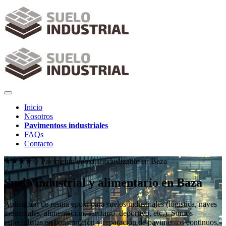
Inicio
Nosotros
Pavimentoss industriales
FAQs
Contacto
★★★★✩ Pavimento epoxi antideslizante en
Baza
Suelo industrial y alimentario en Baza
Aplicación de resina epoxi para suelos industriales (logística, naves
industriales, alimentación, sanitario, deportivo, etc.). Somos
especialistas en construcción y reparación de pavimentos continuos,