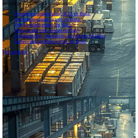
solicita presupuesto sin compromiso.
Pavimento antideslizante R13 en Baza.
Pavimento planta lácteos en Baza.
Precio pulido espejo en Baza.
Renovación color resina en Baza.
Delaminación, reparación, pavimento en Baza.
Inspección pavimento final. en Baza.
Ver servicios